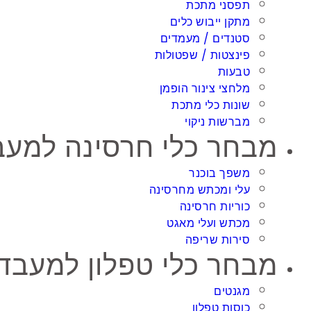
תפסני מתכת
מתקן ייבוש כלים
סטנדים / מעמדים
פינצטות / שפטולות
טבעות
מלחצי צינור הופמן
שונות כלי מתכת
מברשות ניקוי
מבחר כלי חרסינה למעבדה / terials Products
משפך בוכנר
עלי ומכתש מחרסינה
כוריות חרסינה
מכתש ועלי מאגט
סירות שריפה
מבחר כלי טפלון למעבדה / ory Teflonware
מגנטים
כוסות טפלון