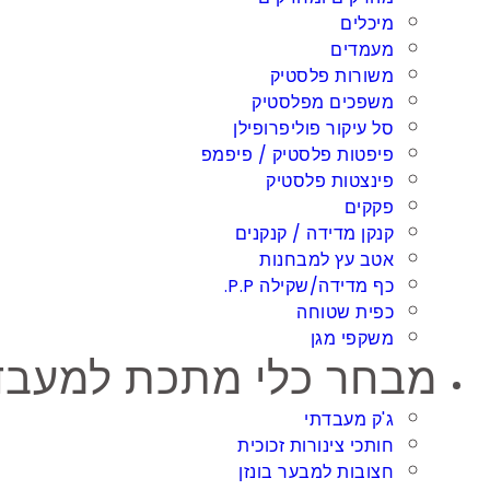
מיכלים
מעמדים
משורות פלסטיק
משפכים מפלסטיק
סל עיקור פוליפרופילן
פיפטות פלסטיק / פיפמפ
פינצטות פלסטיק
פקקים
קנקן מדידה / קנקנים
אטב עץ למבחנות
כף מדידה/שקילה P.P.
כפית שטוחה
משקפי מגן
מבחר כלי מתכת למעבדה / ory metalware
ג'ק מעבדתי
חותכי צינורות זכוכית
חצובות למבער בונזן