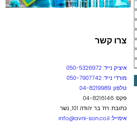
צרו קשר
איציק נייד: 050-5326972
מורדי נייד: 050-7907742
טלפון: 04-8219989
פקס: 04-8216146
כתובת: רח' בר יהודה 101, נשר
אימייל: info@avni-son.co.il